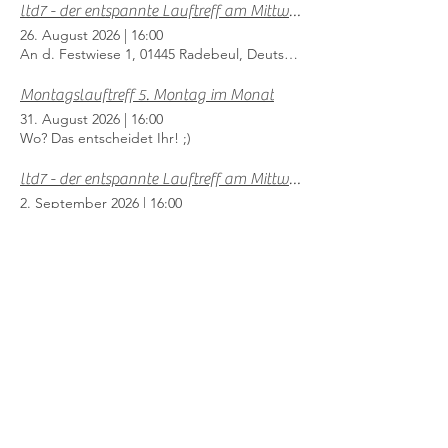
ltd7 - der entspannte Lauftreff am Mittwoch
26. August 2026
|
16:00
An d. Festwiese 1, 01445 Radebeul, Deutschland
Montagslauftreff 5. Montag im Monat
31. August 2026
|
16:00
Wo? Das entscheidet Ihr! ;)
ltd7 - der entspannte Lauftreff am Mittwoch
2. September 2026
|
16:00
An d. Festwiese 1, 01445 Radebeul, Deutschland
Dresden HALF
6. September 2026
|
07:00
Ammonstraße 72, 01067 Dresden, Deutschland
Montagslauftreff 1. Montag im Monat
7. September 2026
|
17:00
Schloß Wackerbarth in Radebeul
1
46
/