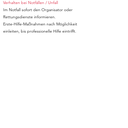
Verhalten bei Notfällen / Unfall
Im Notfall sofort den Organisator oder
Rettungsdienste informieren.
Erste-Hilfe-Maßnahmen nach Möglichkeit
einleiten, bis professionelle Hilfe eintrifft.
Allgemeines
Lauftreffs finden zu den angegebenen Zeiten
und Treffpunkten statt.
Änderungen werden rechtzeitig über die
Website oder Social-Media-Kanäle
kommuniziert.
Die Teilnahme ist freiwillig; das Befolgen der
Hinweise wird empfohlen.
Mit der Teilnahme am Lauftreff stimmen Sie zu,
dass die oben genannten Hinweise zur
Kenntnis genommen wurden und akzeptiert