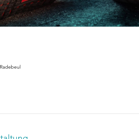
 Radebeul
taltung