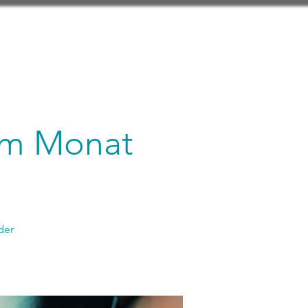
 im Monat
der