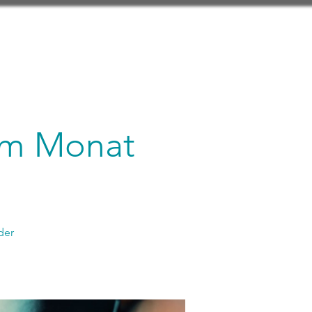
 im Monat
der