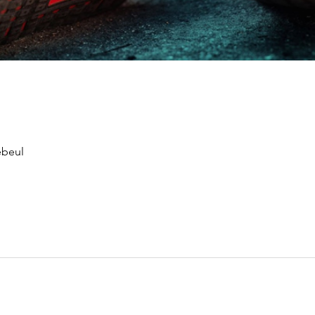
ebeul