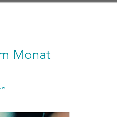
 im Monat
der