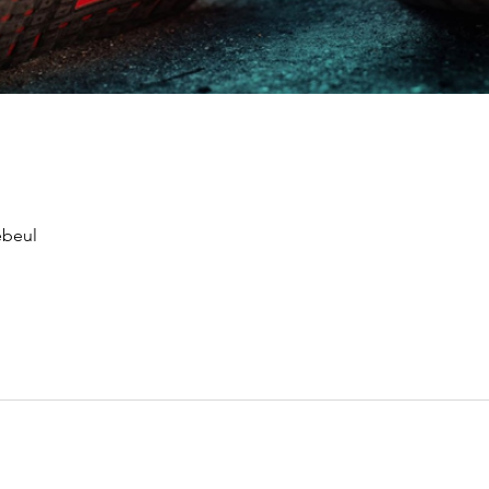
ebeul