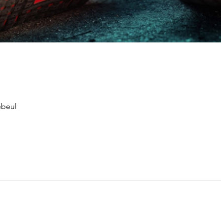
ebeul