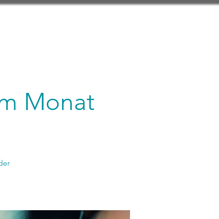
 im Monat
der