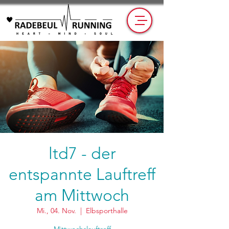
ltd7 - der
entspannte Lauftreff
am Mittwoch
Mi., 04. Nov.
  |  
Elbsporthalle