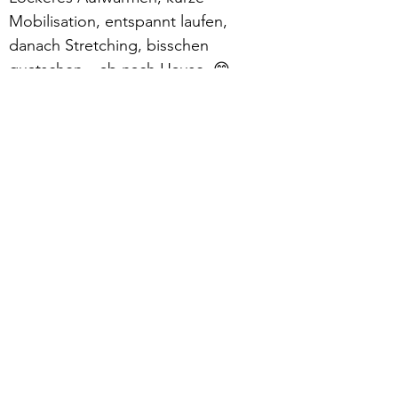
Mobilisation, entspannt laufen, 
danach Stretching, bisschen 
quatschen – ab nach Hause. 😁
Mehr lesen >
zurück
Verhaltensrichtlinien
Datenschutz
Impressum