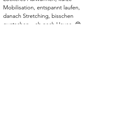
Mobilisation, entspannt laufen, 
danach Stretching, bisschen 
quatschen – ab nach Hause. 😁
Mehr lesen >
zurück
Verhaltensrichtlinien
Datenschutz
Impressum