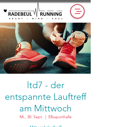
ltd7 - der
entspannte Lauftreff
am Mittwoch
Mi., 30. Sept.
  |  
Elbsporthalle