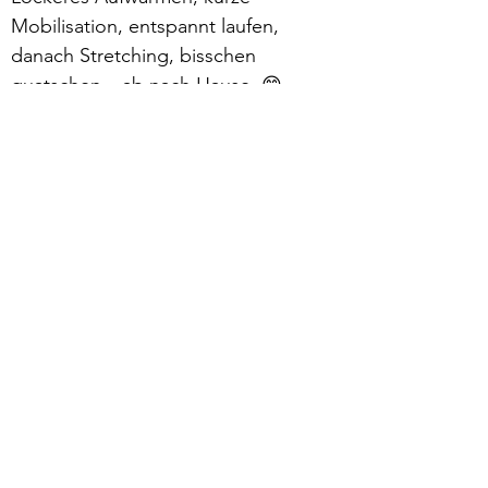
Mobilisation, entspannt laufen, 
danach Stretching, bisschen 
quatschen – ab nach Hause. 😁
Mehr lesen >
zurück
Verhaltensrichtlinien
Datenschutz
Impressum