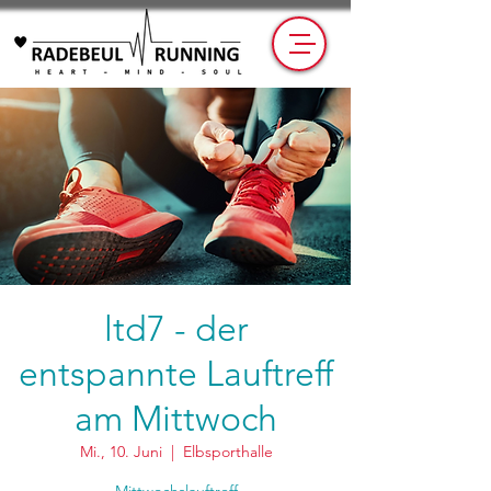
ltd7 - der
entspannte Lauftreff
am Mittwoch
Mi., 10. Juni
  |  
Elbsporthalle