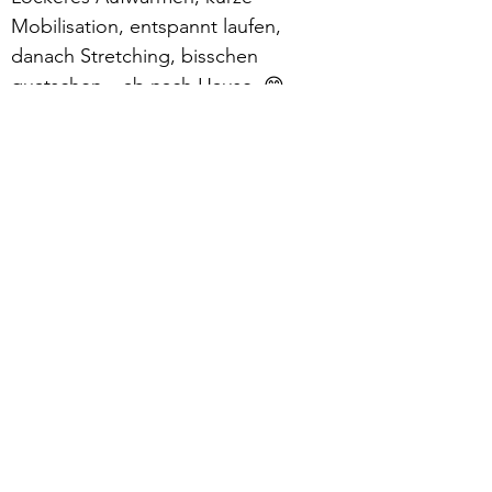
Mobilisation, entspannt laufen, 
danach Stretching, bisschen 
quatschen – ab nach Hause. 😁
Mehr lesen >
zurück
Verhaltensrichtlinien
Datenschutz
Impressum