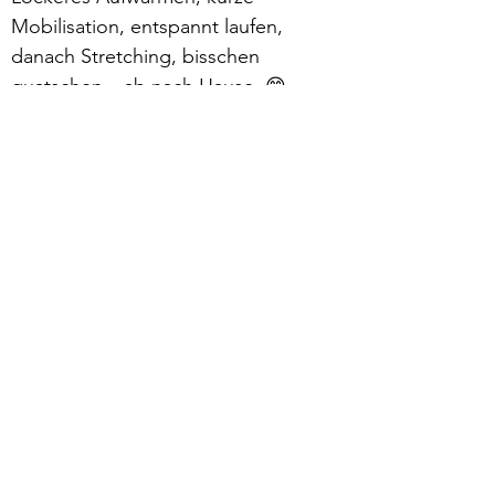
Mobilisation, entspannt laufen, 
danach Stretching, bisschen 
quatschen – ab nach Hause. 😁
Mehr lesen >
zurück
Verhaltensrichtlinien
Datenschutz
Impressum