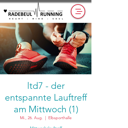
ltd7 - der
entspannte Lauftreff
am Mittwoch (1)
Mi., 26. Aug.
  |  
Elbsporthalle