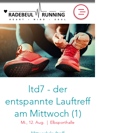
ltd7 - der
entspannte Lauftreff
am Mittwoch (1)
Mi., 12. Aug.
  |  
Elbsporthalle