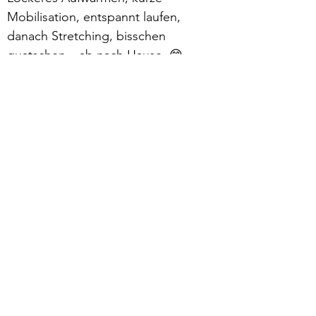
Mobilisation, entspannt laufen, 
danach Stretching, bisschen 
quatschen – ab nach Hause. 😁
Mehr lesen >
zurück
Verhaltensrichtlinien
Datenschutz
Impressum