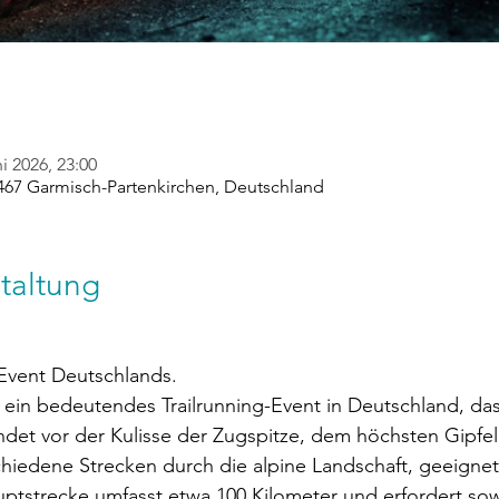
ni 2026, 23:00
467 Garmisch-Partenkirchen, Deutschland
taltung
-Event Deutschlands.
st ein bedeutendes Trailrunning-Event in Deutschland, das 
indet vor der Kulisse der Zugspitze, dem höchsten Gipfel 
rschiedene Strecken durch die alpine Landschaft, geeigne
uptstrecke umfasst etwa 100 Kilometer und erfordert sow