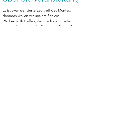
Es ist zwar der vierte Lauftreff des Montas, 
dennoch wollen wir uns am Schloss 
Wackerbarth treffen, den nach dem Laufen 
wartet eine gemütliche Runde mit Glühwein 
und Keksen. 🎅🎄🧑‍🎄
Wer zum abendlichen Schwatz dazu kommen 
möchte, darf gern etwas mitbringen. 🍪
zurück
Verhaltensrichtlinien
Datenschutz
Impressum