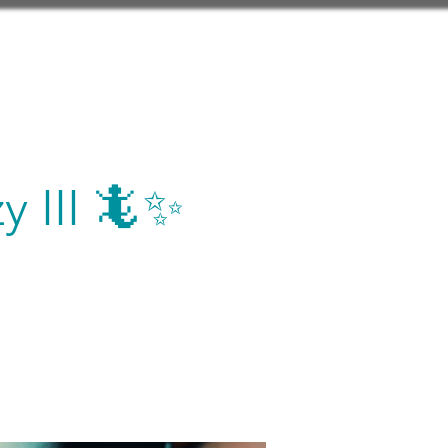
 III 🦎✨