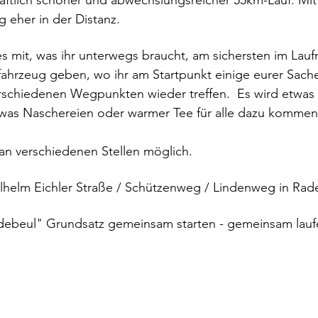
haftlich schöner und abwechslungsreicher 55km-Lauf. M
g eher in der Distanz.
les mit, was ihr unterwegs braucht, am sichersten im Lauf
fahrzeug geben, wo ihr am Startpunkt einige eurer Sach
rschiedenen Wegpunkten wieder treffen.  Es wird etwas
as Naschereien oder warmer Tee für alle dazu kommen sol
an verschiedenen Stellen möglich.
ilhelm Eichler Straße / Schützenweg / Lindenweg in Rad
Radebeul" Grundsatz gemeinsam starten - gemeinsam lau