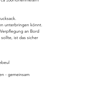
it ca 550Höhenmetern 
rucksack. 
en unterbringen könnt. 
 Verpflegung an Bord 
lte, ist das sicher 
ebeul
fen - gemeinsam 