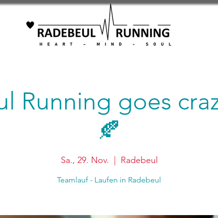
l Running goes crazy
🍂
Sa., 29. Nov.
  |  
Radebeul
Teamlauf - Laufen in Radebeul