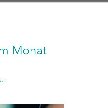
 im Monat
der