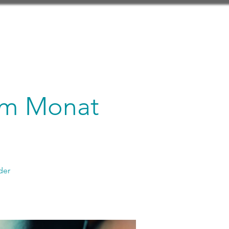
 im Monat
der