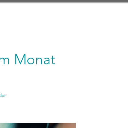
 im Monat
der