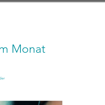
 im Monat
der