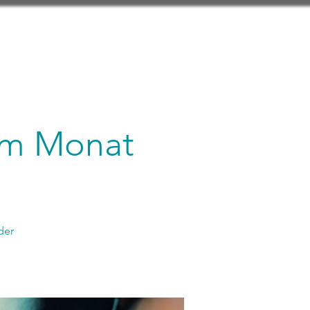
 im Monat
der