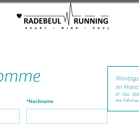
 komme
Montagsl
im Mona
21. Okt. 203
Am Fährhau
*
Nachname