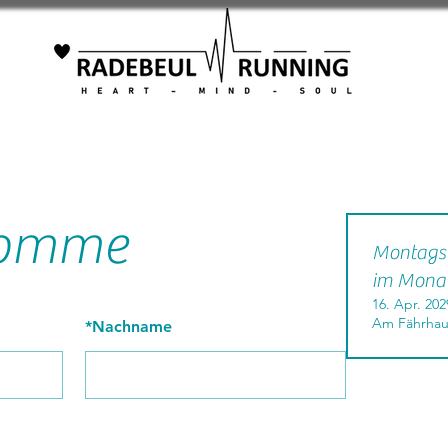
 komme
Montagsl
im Mona
16. Apr. 202
Am Fährhau
*
Nachname