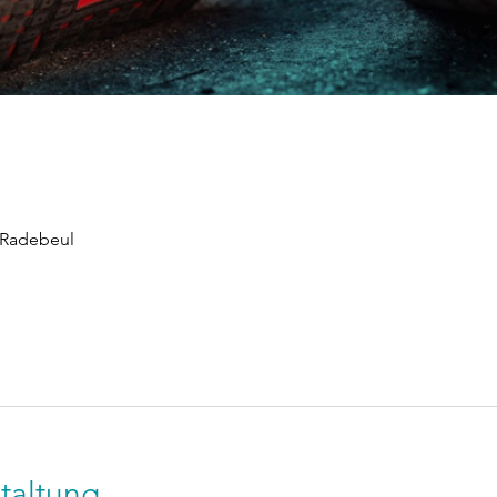
 Radebeul
taltung