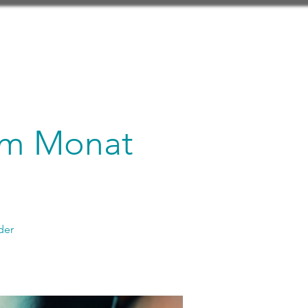
 im Monat
der