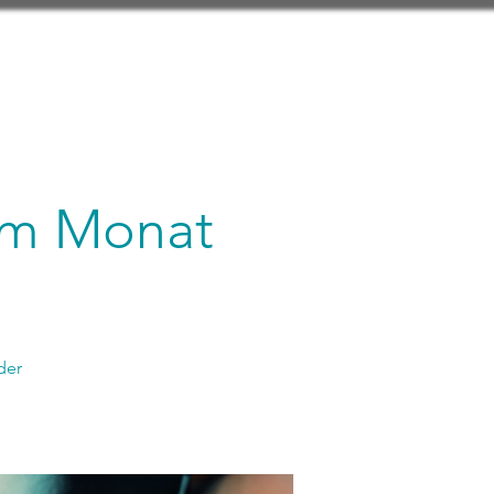
 im Monat
der