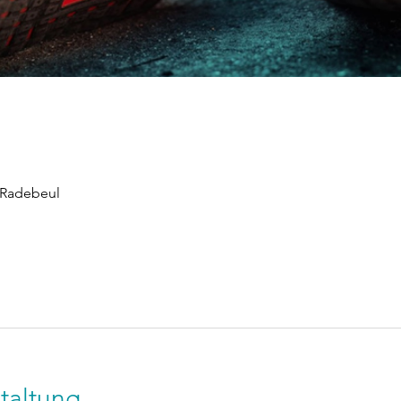
 Radebeul
taltung