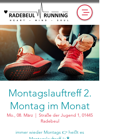
Montagslauftreff 2.
Montag im Monat
Mo., 08. März
  |  
Straße der Jugend 1, 01445
Radebeul
immer wieder Montags 👉 heißt es
Montagslauftreff ✨🦎