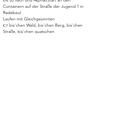
bis zu flach und AsphaltStart an den 
Containern auf der Straße der Jugend 1 in 
Radebeul
Laufen mit Gleichgesinnten
👉 bis'chen Wald, bis'chen Berg, bis'chen 
Straße, bis'chen quatschen
👉 Lauftreff halt 😉
entspannte 10km in und um Radebeul 🤞
zurück
Verhaltensrichtlinien
Datenschutz