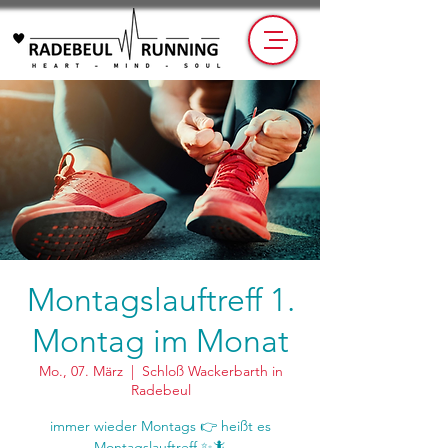
Montagslauftreff 1.
Montag im Monat
Mo., 07. März
  |  
Schloß Wackerbarth in
Radebeul
immer wieder Montags 👉 heißt es
Montagslauftreff ✨🦎