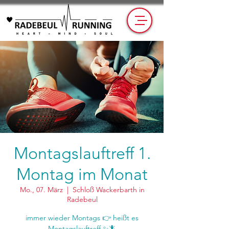
Montagslauftreff 1.
Montag im Monat
Mo., 07. März
  |  
Schloß Wackerbarth in
Radebeul
immer wieder Montags 👉 heißt es
Montagslauftreff ✨🦎