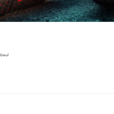
ebeul