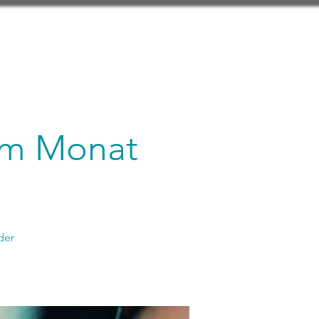
 im Monat
der