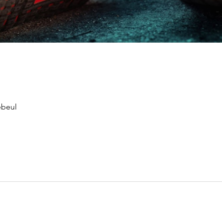
ebeul