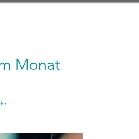
 im Monat
der