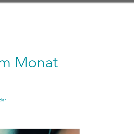
 im Monat
der