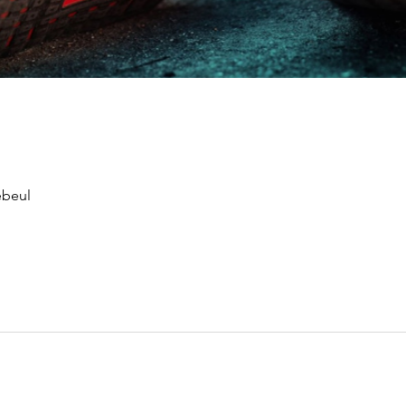
ebeul