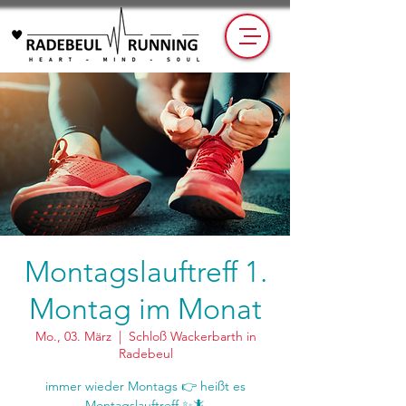
Montagslauftreff 1.
Montag im Monat
Mo., 03. März
  |  
Schloß Wackerbarth in
Radebeul
immer wieder Montags 👉 heißt es
Montagslauftreff ✨🦎