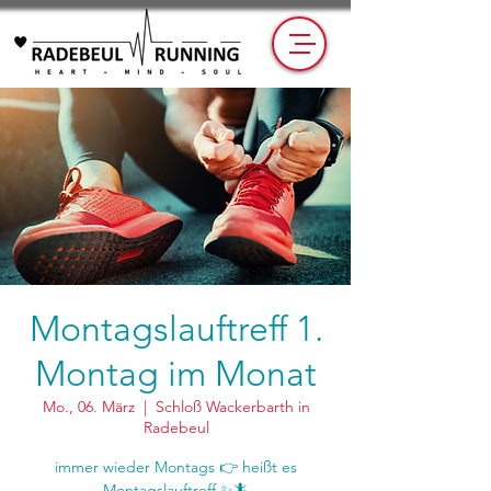
Montagslauftreff 1.
Montag im Monat
Mo., 06. März
  |  
Schloß Wackerbarth in
Radebeul
immer wieder Montags 👉 heißt es
Montagslauftreff ✨🦎