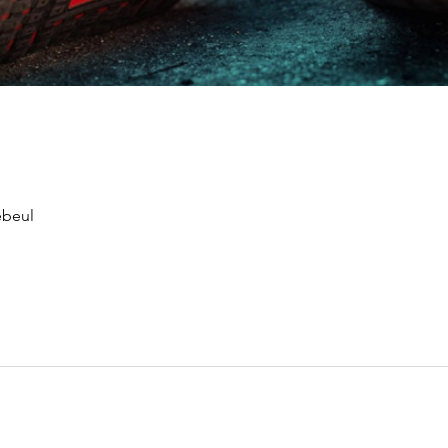
ebeul