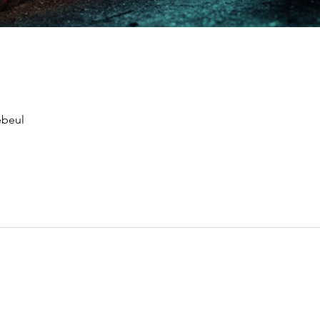
ebeul