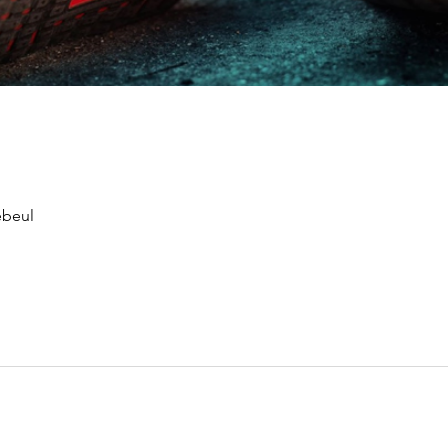
ebeul