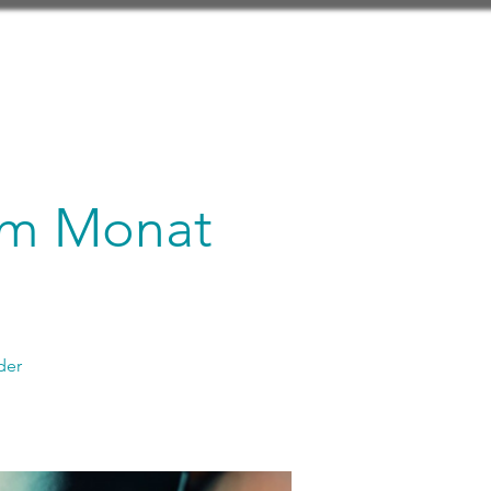
 im Monat
der