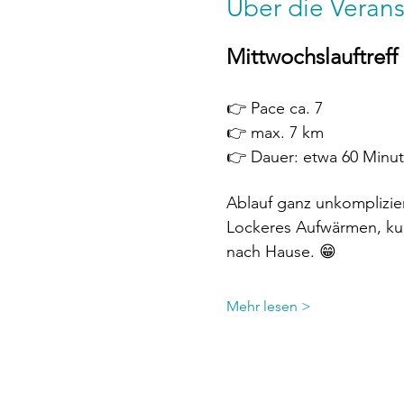
Über die Verans
Mittwochslauftreff
👉 Pace ca. 7
👉 max. 7 km
👉 Dauer: etwa 60 Minu
Ablauf ganz unkomplizier
Lockeres Aufwärmen, kur
nach Hause. 😁
Mehr lesen >