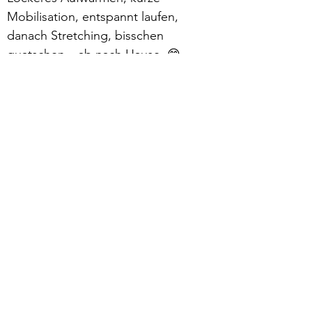
Mobilisation, entspannt laufen, 
danach Stretching, bisschen 
quatschen – ab nach Hause. 😁
Mehr lesen >
zurück
Verhaltensrichtlinien
Datenschutz
Impressum