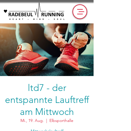
ltd7 - der
entspannte Lauftreff
am Mittwoch
Mi., 19. Aug.
  |  
Elbsporthalle