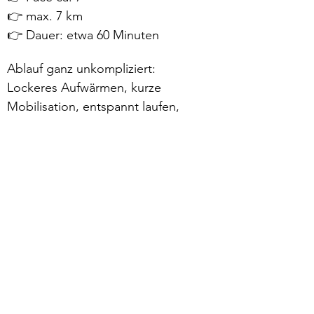
👉 max. 7 km
👉 Dauer: etwa 60 Minuten
Ablauf ganz unkompliziert:
Lockeres Aufwärmen, kurze 
Mobilisation, entspannt laufen, 
danach Stretching, bisschen 
quatschen – ab nach Hause. 😁
Mehr lesen >
zurück
Verhaltensrichtlinien