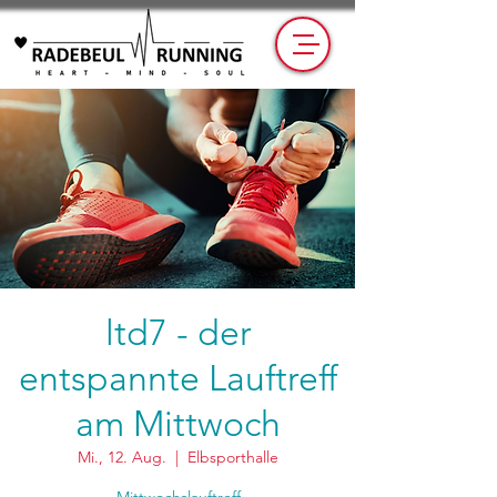
ltd7 - der
entspannte Lauftreff
am Mittwoch
Mi., 12. Aug.
  |  
Elbsporthalle