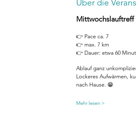
Über die Verans
Mittwochslauftreff
👉 Pace ca. 7
👉 max. 7 km
👉 Dauer: etwa 60 Minu
Ablauf ganz unkomplizier
Lockeres Aufwärmen, kur
nach Hause. 😁
Mehr lesen >