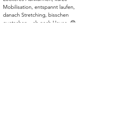
Mobilisation, entspannt laufen, 
danach Stretching, bisschen 
quatschen – ab nach Hause. 😁
Mehr lesen >
zurück
Verhaltensrichtlinien
Datenschutz
Impressum