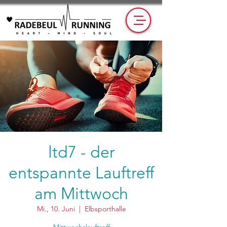
ltd7 - der
entspannte Lauftreff
am Mittwoch
Mi., 10. Juni
  |  
Elbsporthalle