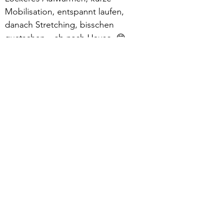
Mobilisation, entspannt laufen, 
danach Stretching, bisschen 
quatschen – ab nach Hause. 😁
Mehr lesen >
zurück
Verhaltensrichtlinien
Datenschutz
Impressum