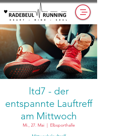
ltd7 - der
entspannte Lauftreff
am Mittwoch
Mi., 27. Mai
  |  
Elbsporthalle