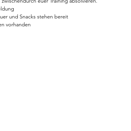
wischendurch euer Training absolvieren.
eldung
uer und Snacks stehen bereit
ten vorhanden