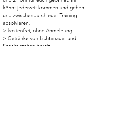
und 21 Uhr für euch geöffnet: Ihr 
könnt jederzeit kommen und gehen 
und zwischendurch euer Training 
absolvieren.
> kostenfrei, ohne Anmeldung
> Getränke von Lichtenauer und 
Snacks stehen bereit
> Umkleiden und Toiletten 
vorhanden
Mehr lesen >
zurück
Verhaltensrichtlinien