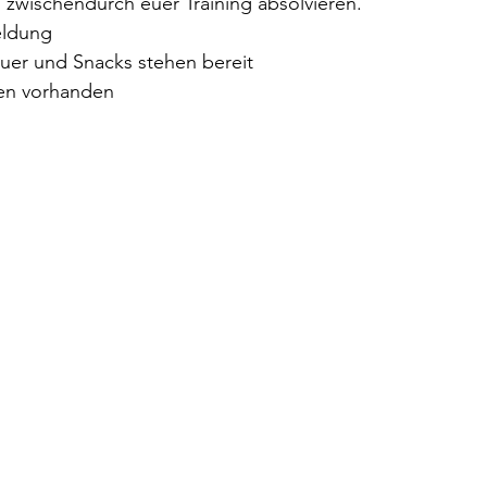
wischendurch euer Training absolvieren.
eldung
uer und Snacks stehen bereit
ten vorhanden