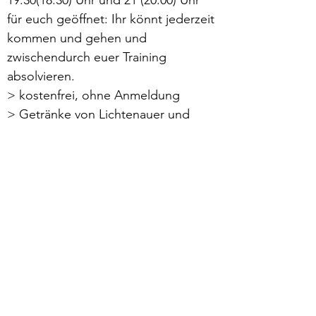
19:30(18:30) Uhr und 21 (20:00) Uhr 
für euch geöffnet: Ihr könnt jederzeit 
kommen und gehen und 
zwischendurch euer Training 
absolvieren.
> kostenfrei, ohne Anmeldung
> Getränke von Lichtenauer und 
Snacks stehen bereit
> Umkleiden und Toiletten 
vorhanden
Mehr lesen >
zurück