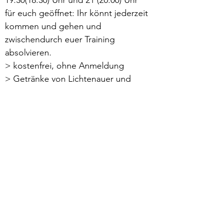
19:30(18:30) Uhr und 21 (20:00) Uhr 
für euch geöffnet: Ihr könnt jederzeit 
kommen und gehen und 
zwischendurch euer Training 
absolvieren.
> kostenfrei, ohne Anmeldung
> Getränke von Lichtenauer und 
Snacks stehen bereit
> Umkleiden und Toiletten 
vorhanden
Mehr lesen >
zurück