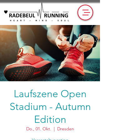
Laufszene Open
Stadium - Autumn
Edition
Do., 01. Okt.
  |  
Dresden