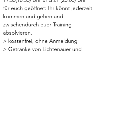
19:30(18:30) Uhr und 21 (20:00) Uhr 
für euch geöffnet: Ihr könnt jederzeit 
kommen und gehen und 
zwischendurch euer Training 
absolvieren.
> kostenfrei, ohne Anmeldung
> Getränke von Lichtenauer und 
Snacks stehen bereit
> Umkleiden und Toiletten 
vorhanden
Mehr lesen >
zurück