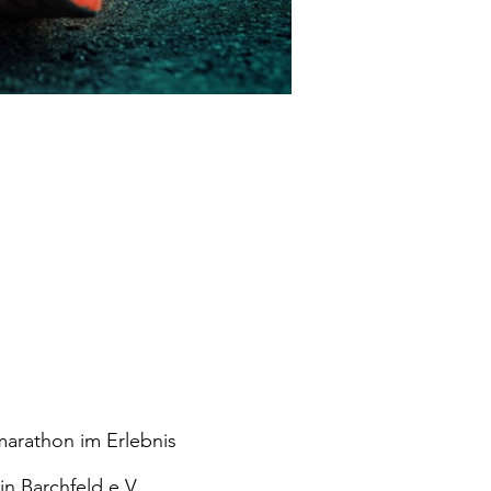
lmarathon im Erlebnis 
n Barchfeld e.V.