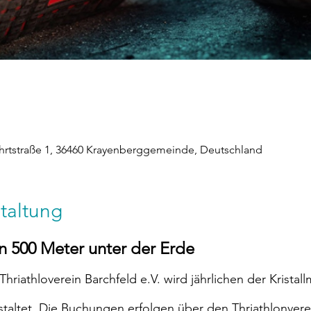
rtstraße 1, 36460 Krayenberggemeinde, Deutschland
taltung
on 500 Meter unter der Erde
riathloverein Barchfeld e.V. wird jährlichen der Kristal
altet. Die Buchungen erfolgen über den Thriathlonverei