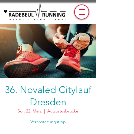
36. Novaled Citylauf
Dresden
So., 22. März
  |  
Augustusbrücke
Veranstaltungstipp